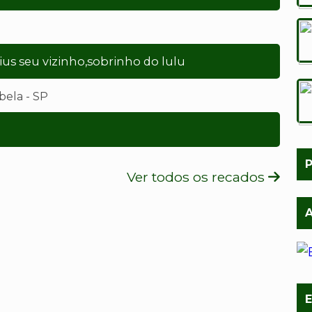
s seu vizinho,sobrinho do lulu
abela - SP
P
Ver todos os recados
A