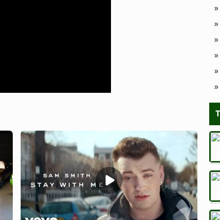
»
»
»
»
»
T