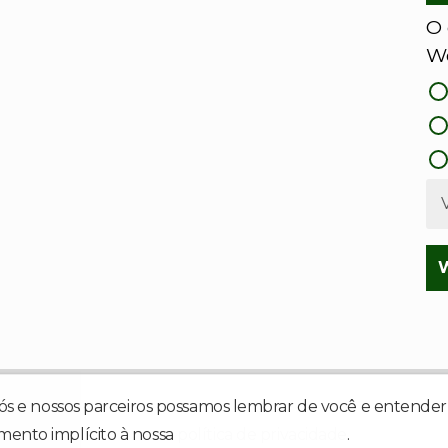
O 
We
em ouvir.
nós e nossos parceiros possamos lembrar de você e entender 
mento implícito à nossa
política de privacidade
.