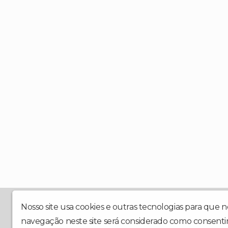
Web Rádio Nova Brasil Jf a sua WEB RÁDIO. Prazer 
Nosso site usa cookies e outras tecnologias para que 
navegação neste site será considerado como consenti