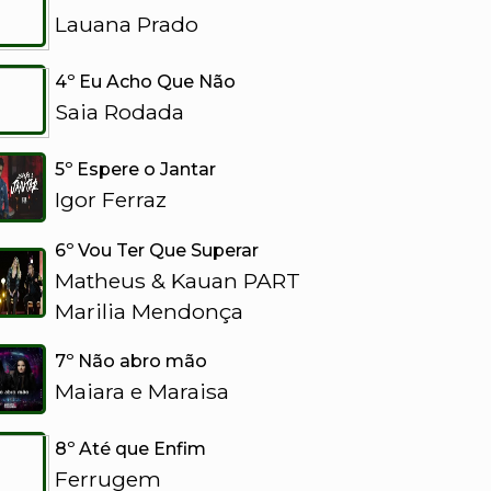
Lauana Prado
senger | Let Her Go
Adele - Se
4º Eu Acho Que Não
Saia Rodada
5º Espere o Jantar
Igor Ferraz
6º Vou Ter Que Superar
Matheus & Kauan PART
Marilia Mendonça
7º Não abro mão
Maiara e Maraisa
8º Até que Enfim
Ferrugem