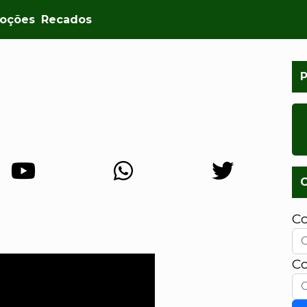
oções
Recados
C
C
Co