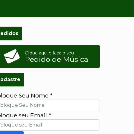
Pedidos
Clique aqui e faça o seu
Pedido de Música
adastre
oloque Seu Nome
*
loque seu Email
*