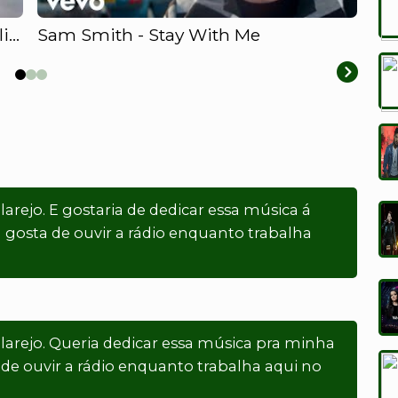
Wiz Khalifa - See You Again ft. Charlie Puth
Sam Smith - Stay With Me
Pas
ilarejo. E gostaria de dedicar essa música á
a gosta de ouvir a rádio enquanto trabalha
vilarejo. Queria dedicar essa música pra minha
 de ouvir a rádio enquanto trabalha aqui no