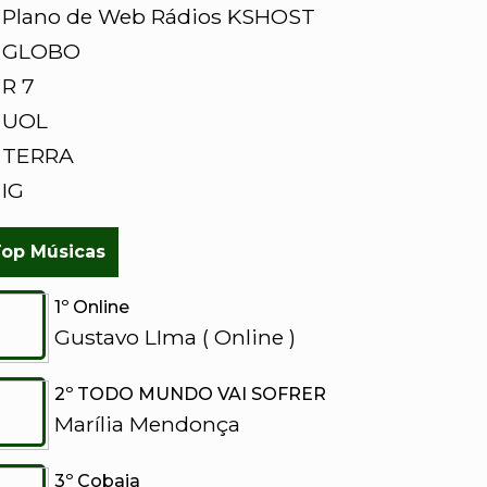
 Plano de Web Rádios KSHOST
» GLOBO
 R 7
 UOL
 TERRA
 IG
op Músicas
1º Online
Gustavo LIma ( Online )
2º TODO MUNDO VAI SOFRER
Marília Mendonça
3º Cobaia