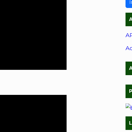
I
A
AP
Ac
P
L