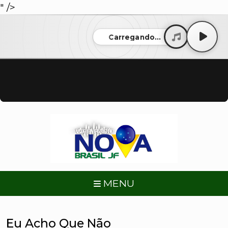
" />
Carregando...
MENU
Eu Acho Que Não