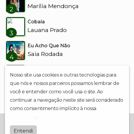
Marília Mendonça
2
Cobaia
Lauana Prado
3
Eu Acho Que Não
Saia Rodada
4
Espere o Jantar
Nosso site usa cookies e outras tecnologias para
Igor Ferraz
5
que nós e nossos parceiros possamos lembrar de
você e entender como você usa o site. Ao
continuar a navegação neste site será considerado
como consentimento implícito à nossa
política de
privacidade
.
Web Rádio Nova Brasil Jf a sua WEB RÁDIO. Prazer em ouvir.
Entendi