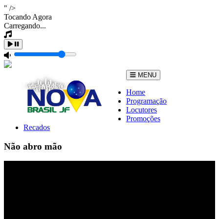
" />
Tocando Agora
Carregando...
MENU
Home
Programação
Locutores
Promoções
Recados
Não abro mão