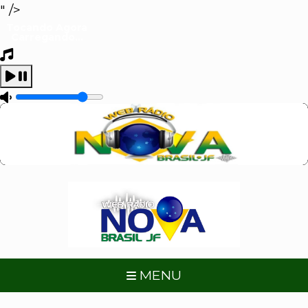
" />
Tocando Agora
Carregando...
MENU