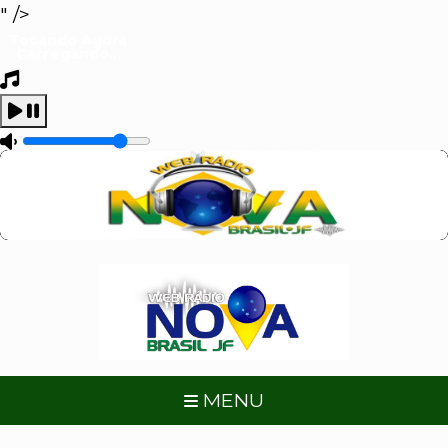
" />
Tocando Agora
Carregando...
MENU