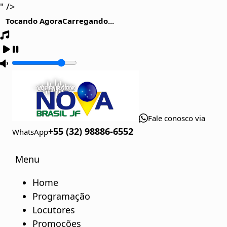
" />
Tocando Agora
Carregando...
Fale conosco via
+55 (32) 98886-6552
WhatsApp
Menu
Home
Programação
Locutores
Promoções