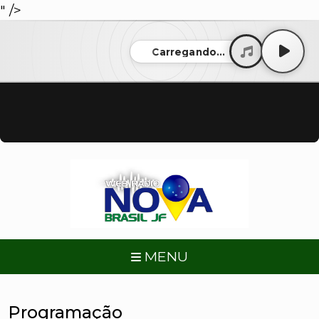
" />
Carregando...
MENU
Programação